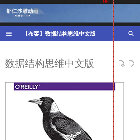
键
入
【布客】数据结构思维中文版
以
赞助我们
开
数据结构思维中文版
始
搜
索